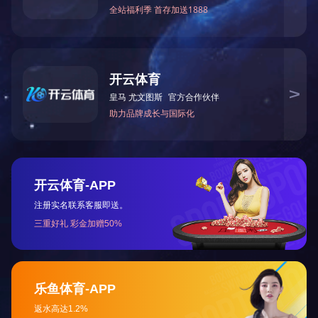
好博官方网页版
普
地 址：辽宁省沈抚新区金枫工业园
钻
联系人：孙经理
电 话：400-850-8123
手 机：131-2425-5566
邮 箱：1510805382@qq.com