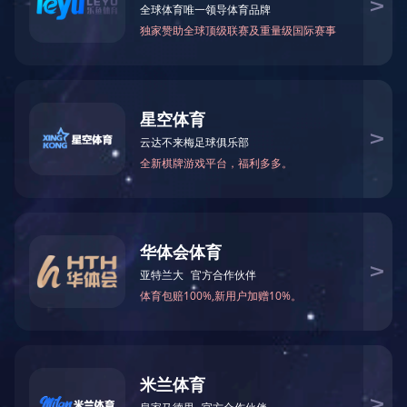
产品类别
钻床
普通车床
数控车床
钻床
加工中心